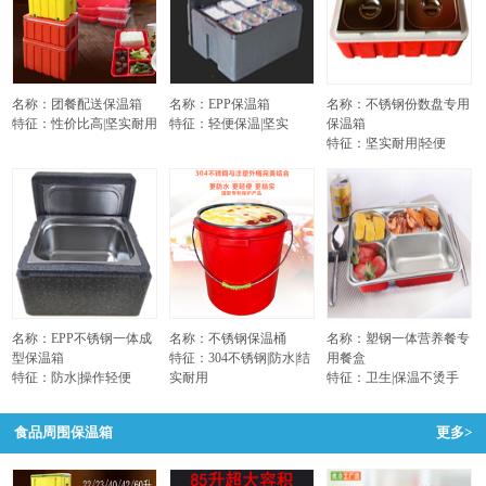
名称：团餐配送保温箱
名称：EPP保温箱
名称：不锈钢份数盘专用
特征：性价比高|坚实耐用
特征：轻便保温|坚实
保温箱
特征：坚实耐用|轻便
名称：EPP不锈钢一体成
名称：不锈钢保温桶
名称：塑钢一体营养餐专
型保温箱
特征：304不锈钢|防水|结
用餐盒
特征：防水|操作轻便
实耐用
特征：卫生|保温不烫手
食品周围保温箱
更多>