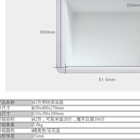
产品名称
42升周转保温箱
外尺寸
630x480x270mm
内尺寸
510x390x200mm
空箱容积
42升，可装米饭28斤，魔芋豆腐106斤
空箱重量
5.8kg
外箱颜色
橘黄色/宝石蓝
内壁厚度
35mm