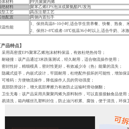
箱体材料
PP共聚聚丙烯
隔绝材料
聚苯乙烯EPS泡沫或聚氨酯PU发泡
成型工艺
高压注塑工艺
其他配置
两侧内置扣手
1、保持高温8~10小时,适合学生营养餐、快餐、熟食
保温性
能
2、保持2~8℃或者-18℃低温36小时以上,适合牛奶、
【产品特点】
. 采用高密度EPS聚苯乙烯泡沫材料保温，有效杜绝热传导；
. 耐碰撞：该产品通过3米跌落测试，经久耐用，适合物流操作使用；
. 密封性好，精细模具，密封性更好，有效减少冷（热）能量的流失；
4. 隐藏式提手，内嵌式设计，牢固耐用，杜绝配件损坏的可能性，增加保
. 可堆码：方便物流操作，降低操作人员的劳动强度；
. 底部防滑设计，增大底部摩擦力有效防止运输时滑动侧翻；
. 卫生无毒：该产品采用共聚聚丙烯为原料制作，可以直接接触食品使用
. 易清洗，箱内螺丝孔塑料封住，防止油污积累、腐蚀，便于清洗，环保