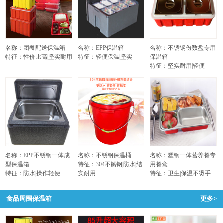
名称：团餐配送保温箱
名称：EPP保温箱
名称：不锈钢份数盘专用
特征：性价比高|坚实耐用
特征：轻便保温|坚实
保温箱
特征：坚实耐用|轻便
名称：EPP不锈钢一体成
名称：不锈钢保温桶
名称：塑钢一体营养餐专
型保温箱
特征：304不锈钢|防水|结
用餐盒
特征：防水|操作轻便
实耐用
特征：卫生|保温不烫手
食品周围保温箱
更多>